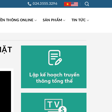
024.3555.3296
YỀN THÔNG ONLINE
SẢN PHẨM
TIN TỨC
MẶT