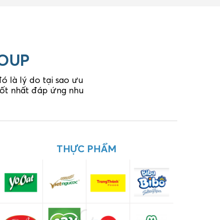
ROUP
 là lý do tại sao ưu
 tốt nhất đáp ứng nhu
DƯỢC PHẨM
THỰC PHẨM
C
XÂY DỰNG - KIẾN TRÚC