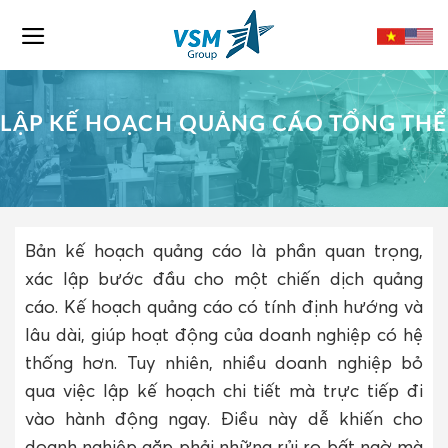
Skip
to
content
LẬP KẾ HOẠCH QUẢNG CÁO TỔNG THỂ
Bản kế hoạch quảng cáo là phần quan trọng,
xác lập bước đầu cho một chiến dịch quảng
cáo. Kế hoạch quảng cáo có tính định hướng và
lâu dài, giúp hoạt động của doanh nghiệp có hệ
thống hơn. Tuy nhiên, nhiều doanh nghiệp bỏ
qua việc lập kế hoạch chi tiết mà trực tiếp đi
vào hành động ngay. Điều này dễ khiến cho
doanh nghiệp gặp phải những rủi ro bất ngờ mà